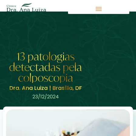
13 patologias
detectadas pela
colposcopia
Dra. Ana Luiza | Brasília, DF
23/12/2024