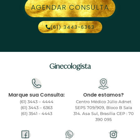
AGENDAR CONSULTA
(61) 3443-6363
Ginecologista
Marque sua Consulta:
Onde estamos?
(61) 3443 – 4444
Centro Médico Júlio Adnet
(61) 3443 – 6363
SEPS 709/909, Bloco B Sala
(61) 3541 - 4443
314. Asa Sul, Brasília CEP : 70
390 095