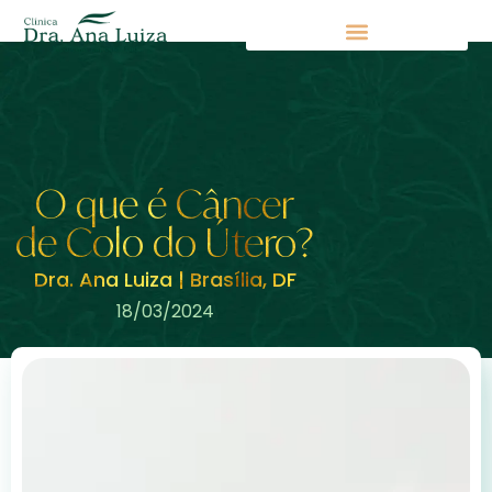
O que é Câncer
de Colo do Útero?
Dra. Ana Luiza | Brasília, DF
18/03/2024