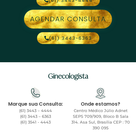
(61) 3443-4444
AGENDAR CONSULTA
(61) 3443-6363
Ginecologista
Marque sua Consulta:
Onde estamos?
(61) 3443 – 4444
Centro Médico Júlio Adnet
(61) 3443 – 6363
SEPS 709/909, Bloco B Sala
(61) 3541 - 4443
314. Asa Sul, Brasília CEP : 70
390 095