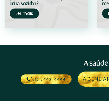
urina sozinha?
me
Ler mais
A saúde
AGENDA
(61) 3443-4444