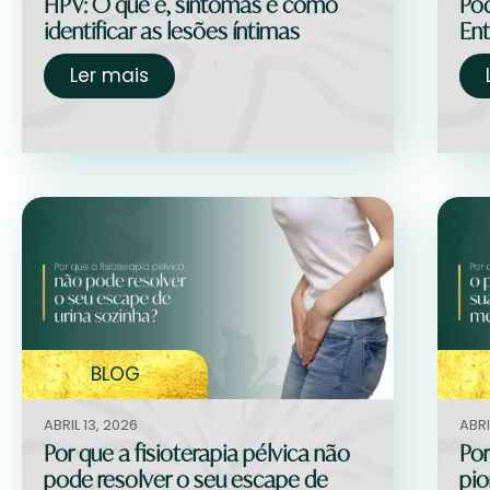
HPV: O que é, sintomas e como
Pod
identificar as lesões íntimas
Ent
Ler mais
BLOG
ABRIL 13, 2026
ABRI
Por que a fisioterapia pélvica não
Por
pode resolver o seu escape de
pio