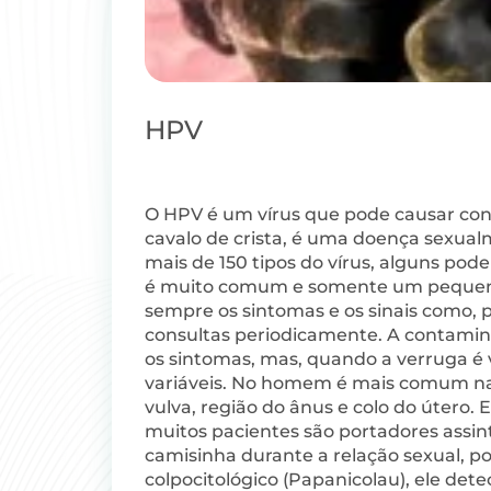
HPV
O HPV é um vírus que pode causar con
cavalo de crista, é uma doença sexual
mais de 150 tipos do vírus, alguns pod
é muito comum e somente um pequeno p
sempre os sintomas e os sinais como,
consultas periodicamente. A contaminaç
os sintomas, mas, quando a verruga é v
variáveis. No homem é mais comum na g
vulva, região do ânus e colo do úter
muitos pacientes são portadores assin
camisinha durante a relação sexual, p
colpocitológico (Papanicolau), ele dete