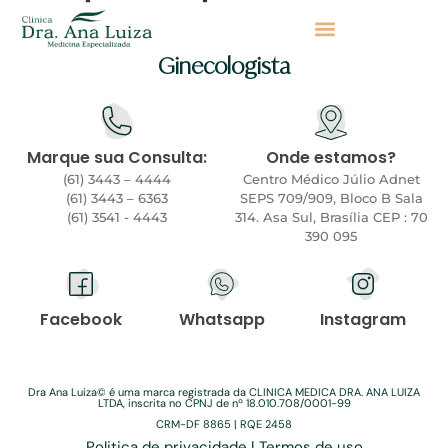
Ginecologista
Marque sua Consulta:
Onde estamos?
(61) 3443 – 4444
Centro Médico Júlio Adnet
(61) 3443 – 6363
SEPS 709/909, Bloco B Sala
(61) 3541 - 4443
314. Asa Sul, Brasília CEP : 70
390 095
Facebook
Whatsapp
Instagram
Dra Ana Luiza©️ é uma marca registrada da CLINICA MEDICA DRA. ANA LUIZA
LTDA, inscrita no CPNJ de nº 18.010.708/0001-99
CRM-DF 8865 | RQE 2458
Politica de privacidade | Termos de uso